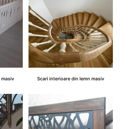
n masiv
Scari interioare din lemn masiv