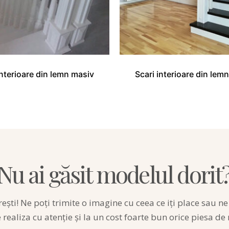
interioare din lemn masiv
Scari interioare din lem
Nu ai găsit modelul dorit
ești
! Ne
poți
trimite o imagine cu ceea ce
iți
place
sau
n
e
realiza
cu
atenție
și
la
un cost foarte bun orice
piesa
de 