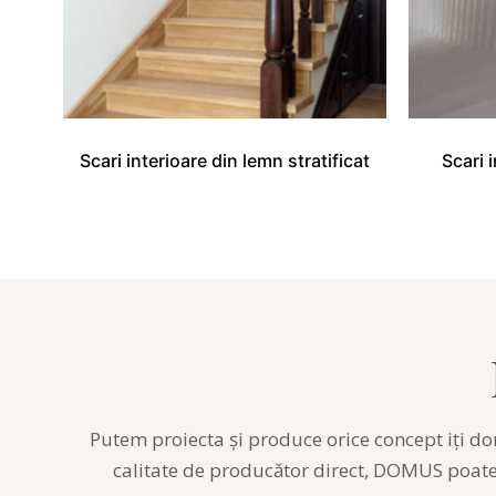
Scari interioare din lemn stratificat
Scari 
Putem
proiecta
și
produce orice concept
iți
dor
calitate de
producător
direct, DOMUS poat