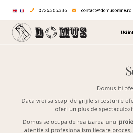
0726.305.336
contact@domusonline.ro
Uși in
Scari interioare d
S
Domus iti ofe
Daca vrei sa scapi de grijile si costurile e
oferi un plus de spectaculozit
Domus se ocupa de realizarea unui
proi
atentie si profesionalism fiecare proces, 