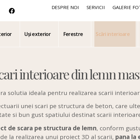
DESPRE NOI
SERVICII
GALERIE FO
terior
Uși exterior
Ferestre
Scări interioare
in lemn masiv
cari interioare din lemn mas
ra solutia ideala pentru realizarea scarii interioar
fectuarii unei scari pe structura de beton, care ulte
ate si bun gust spatiului destinat scarii interioare
ect de scara pe structura de lemn
, conform gustu
de la realizarea unui proiect 3D al scarii,
pana la 