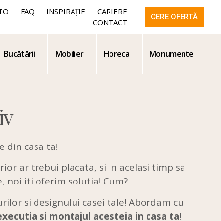
TO
FAQ
INSPIRAȚIE
CARIERE
CERE OFERTĂ
CONTACT
Bucătării
Mobilier
Horeca
Monumente
iv
e din casa ta!
rior ar trebui placata, si in acelasi timp sa
, noi iti oferim solutia! Cum?
rilor si designului casei tale! Abordam cu
executia si montajul acesteia in casa ta
!