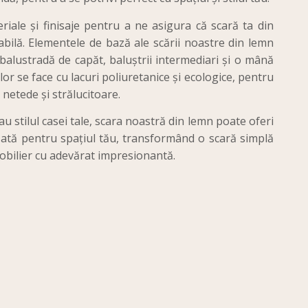
iale și finisaje pentru a ne asigura că scară ta din
abilă. Elementele de bază ale scării noastre din lemn
 balustradă de capăt, baluștrii intermediari și o mână
or se face cu lacuri poliuretanice și ecologice, pentru
 netede și strălucitoare.
u stilul casei tale, scara noastră din lemn poate oferi
izată pentru spațiul tău, transformând o scară simplă
mobilier cu adevărat impresionantă.