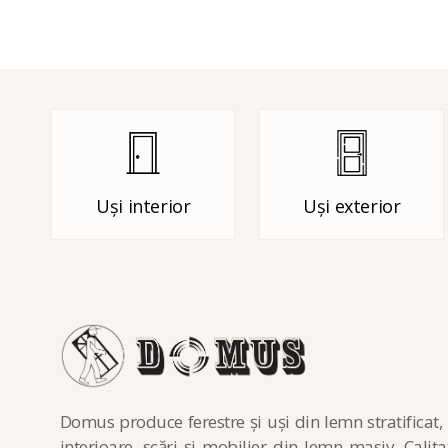
Uși interior
Uși exterior
Domus produce ferestre și uși din lemn stratificat, 
interioare, scări și mobilier din lemn masiv. Calita