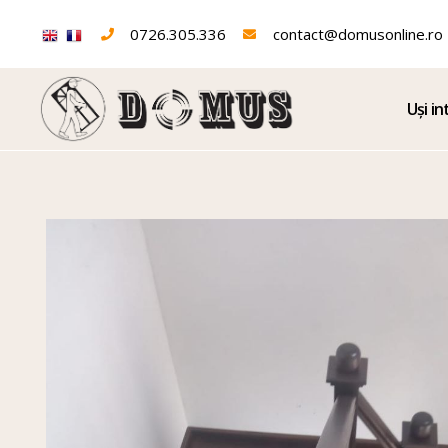
0726.305.336
contact@domusonline.ro
Uși in