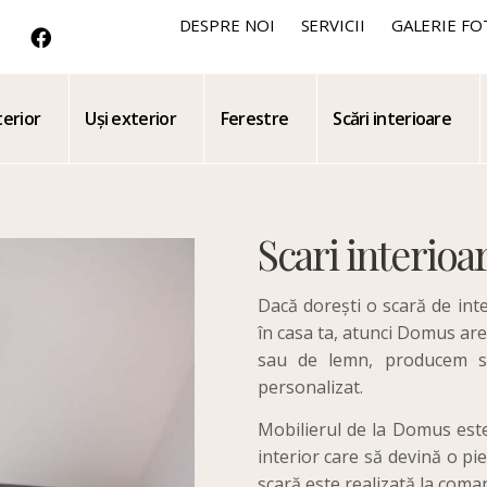
DESPRE NOI
SERVICII
GALERIE FO
terior
Uși exterior
Ferestre
Scări interioare
Scari interioa
Dacă dorești o scară de inte
în casa ta, atunci Domus are 
sau de lemn, producem sc
personalizat.
Mobilierul de la Domus este 
interior care să devină o pi
scară este realizată la comand