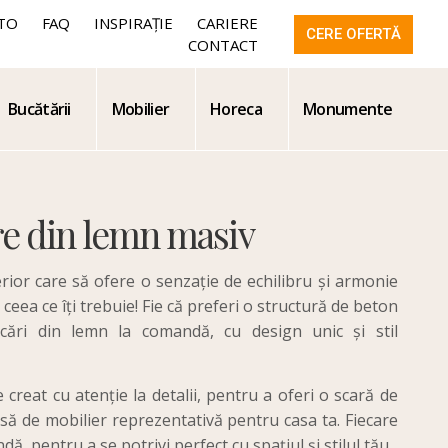
TO
FAQ
INSPIRAȚIE
CARIERE
CERE OFERTĂ
CONTACT
Bucătării
Mobilier
Horeca
Monumente
re din lemn masiv
rior care să ofere o senzație de echilibru și armonie
ceea ce îți trebuie! Fie că preferi o structură de beton
ări din lemn la comandă, cu design unic și stil
creat cu atenție la detalii, pentru a oferi o scară de
esă de mobilier reprezentativă pentru casa ta. Fiecare
ă, pentru a se potrivi perfect cu spațiul și stilul tău.