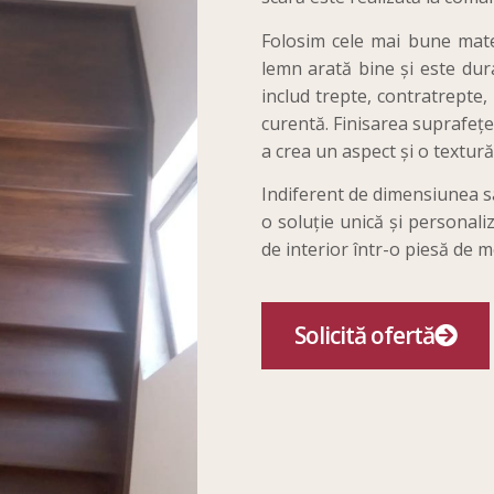
Folosim cele mai bune mater
lemn arată bine și este dur
includ trepte, contratrepte,
curentă. Finisarea suprafețel
a crea un aspect și o textură
Indiferent de dimensiunea sa
o soluție unică și personal
de interior într-o piesă de 
Solicită ofertă