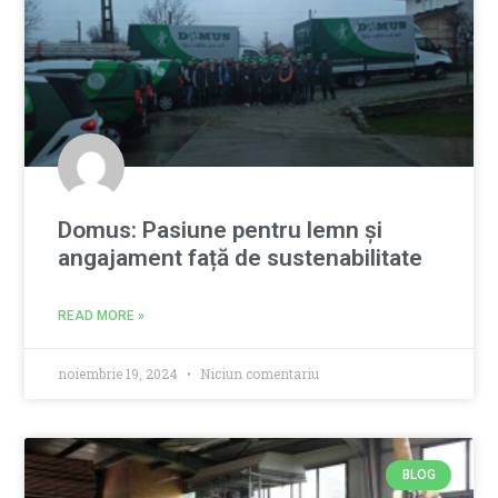
Domus: Pasiune pentru lemn și
angajament față de sustenabilitate
READ MORE »
noiembrie 19, 2024
Niciun comentariu
BLOG