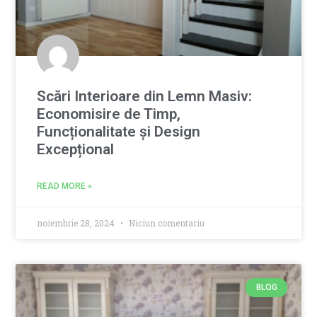
Scări Interioare din Lemn Masiv:
Economisire de Timp,
Funcționalitate și Design
Excepțional
READ MORE »
noiembrie 28, 2024
Niciun comentariu
BLOG