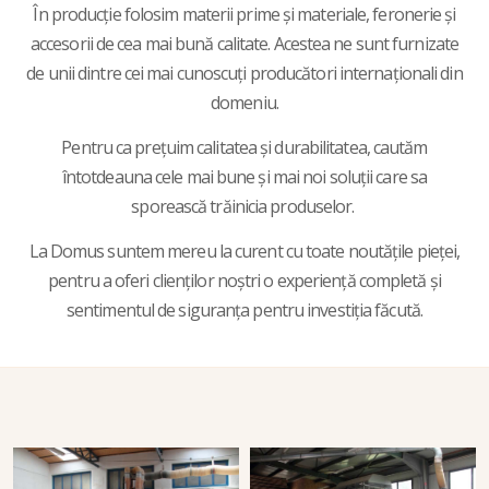
În producție folosim materii prime și materiale, feronerie și
accesorii de cea mai bună calitate. Acestea ne sunt furnizate
de unii dintre cei mai cunoscuți producători internaționali din
domeniu.
Pentru ca prețuim calitatea și durabilitatea, cautăm
întotdeauna cele mai bune și mai noi soluții care sa
sporească trăinicia produselor.
La Domus suntem mereu la curent cu toate noutățile pieței,
pentru a oferi clienților noștri o experiență completă și
sentimentul de siguranța pentru investiția făcută.