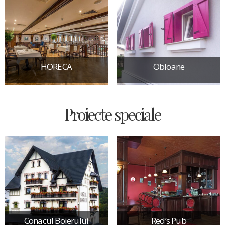
HORECA
Obloane
Proiecte speciale
Conacul Boierului
Red’s Pub