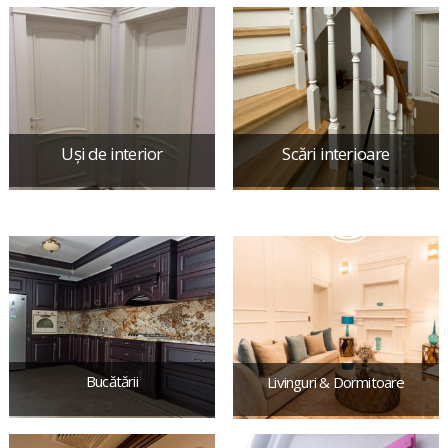
Uși
de interior
Scări
interioare
Bucătării
Livinguri & Dormitoare