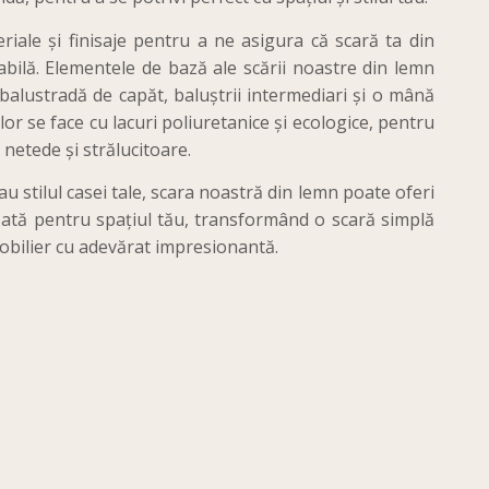
iale și finisaje pentru a ne asigura că scară ta din
abilă. Elementele de bază ale scării noastre din lemn
 balustradă de capăt, baluștrii intermediari și o mână
or se face cu lacuri poliuretanice și ecologice, pentru
 netede și strălucitoare.
u stilul casei tale, scara noastră din lemn poate oferi
izată pentru spațiul tău, transformând o scară simplă
mobilier cu adevărat impresionantă.