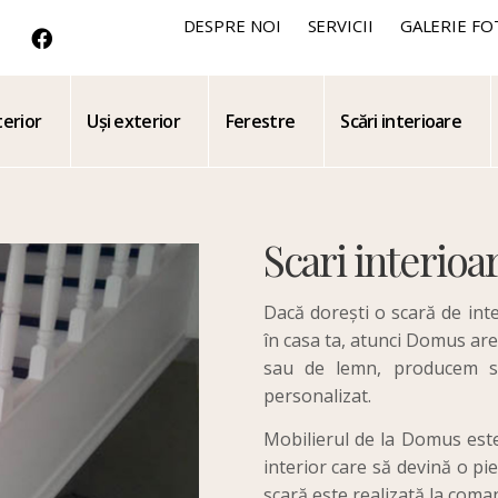
DESPRE NOI
SERVICII
GALERIE FO
terior
Uși exterior
Ferestre
Scări interioare
Scari interioa
Dacă dorești o scară de inte
în casa ta, atunci Domus are 
sau de lemn, producem sc
personalizat.
Mobilierul de la Domus este 
interior care să devină o pi
scară este realizată la comand