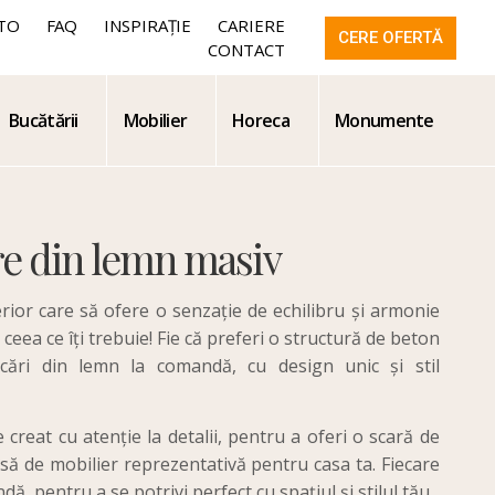
TO
FAQ
INSPIRAȚIE
CARIERE
CERE OFERTĂ
CONTACT
Bucătării
Mobilier
Horeca
Monumente
re din lemn masiv
rior care să ofere o senzație de echilibru și armonie
ceea ce îți trebuie! Fie că preferi o structură de beton
ări din lemn la comandă, cu design unic și stil
creat cu atenție la detalii, pentru a oferi o scară de
esă de mobilier reprezentativă pentru casa ta. Fiecare
ă, pentru a se potrivi perfect cu spațiul și stilul tău.