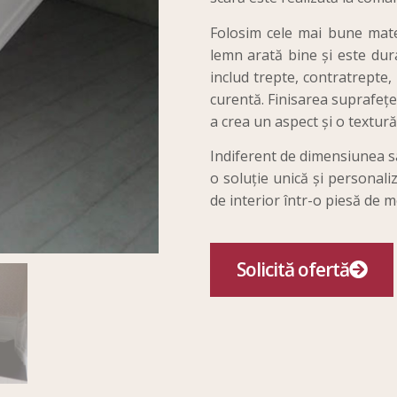
Folosim cele mai bune mater
lemn arată bine și este dur
includ trepte, contratrepte,
curentă. Finisarea suprafețel
a crea un aspect și o textură
Indiferent de dimensiunea sa
o soluție unică și personal
de interior într-o piesă de 
Solicită ofertă