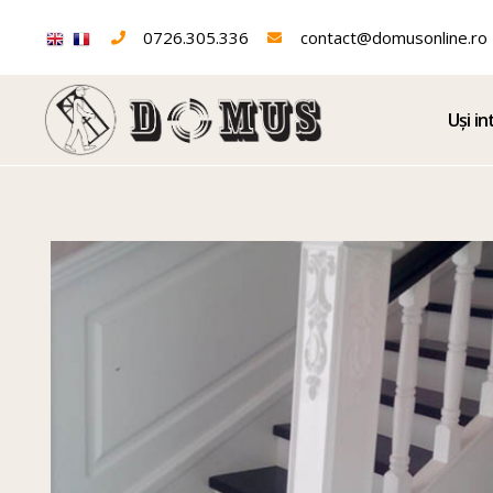
0726.305.336
contact@domusonline.ro
Uși in