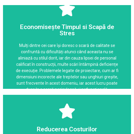
numerică, pentru a asigura un produs final perfect.
contratreptelor se face cu precizie pe utilaje cu comandă
Economisește Timpul si Scapă de
funcție de designul dorit, iar montajul treptelor și
Stres
închise sau deschise. Fiecare scara este personalizată în
și pot include diferite tipuri de vanguri: centrale, laterale
Mulți dintre cei care își doresc o scară de calitate se
Acestea pot fi configurate în funcție de preferințele tale
confruntă cu dificultăți atunci când aceasta nu se
lemn de esență tare, o alegere durabilă și estetică.
aliniază cu stilul dorit, iar din cauza lipsei de personal
Scările realizate de Domus sunt construite pe vanguri din
calificat în construcții, multe scări întâmpină deficiențe
de execuție. Problemele legate de proiectare, cum ar fi
Soluții Moderne pentru Orice Stil
dimensiuni incorecte ale treptelor sau unghiuri greșite,
sunt frecvente în acest domeniu, iar acest lucru poate
duce la o scară periculoasă și nefuncțională.
locuință.
designuri unice, care se potrivesc perfect în orice
Reducerea Costurilor
lemnul cu metalul sau sticla pentru a crea scări cu