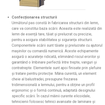
Confecționarea structurii
Următorul pas constă în fabricarea structurii din lemn,
care va constitui baza scării. Aceasta este realizată din
lemn de esență tare, tăiat și prelucrat cu precizie,
pentru a asigura stabilitatea și siguranța structurii.
Componentele scării sunt tăiate și prelucrate cu ajutorul
mașinilor cu comand
ă numeric
ă
.
Aceste echipamente
asigură o acuratețe ridicată, eliminând riscul erorilor și
garantând o îmbinare perfectă între trepte, vanguri și
contratrepte. Elementele sunt apoi finisate prin șlefuire
și tratare pentru protecție.
Mâna curentă, un element
cheie al balustradei,
presupune frezarea
tridimensională a lemnului, pentru a obține un profil
ergonomic și o formă continuă, adaptată designului
specific scării. În cazul mâinii curente elicoidale,
tehnicienii folosesc tehnici avansate de laminare și