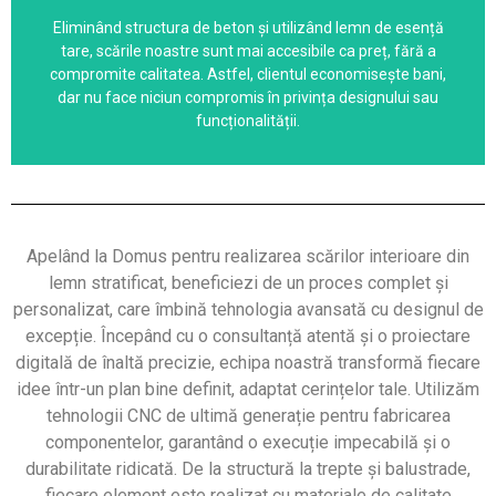
Domus găsești soluții flexibile. Combinăm cu succes
Eliminând structura de beton și utilizând lemn de esență
Indiferent de stilul dorit – modern, clasic sau rustic – la
tare, scările noastre sunt mai accesibile ca preț, fără a
compromite calitatea. Astfel, clientul economisește bani,
Design Personalizat
dar nu face niciun compromis în privința designului sau
funcționalității.
Apelând la Domus pentru realizarea scărilor interioare din
lemn stratificat, beneficiezi de un proces complet și
personalizat, care îmbină tehnologia avansată cu designul de
excepție. Începând cu o consultanță atentă și o proiectare
digitală de înaltă precizie, echipa noastră transformă fiecare
idee într-un plan bine definit, adaptat cerințelor tale. Utilizăm
tehnologii CNC de ultimă generație pentru fabricarea
componentelor, garantând o execuție impecabilă și o
durabilitate ridicată. De la structură la trepte și balustrade,
fiecare element este realizat cu materiale de calitate