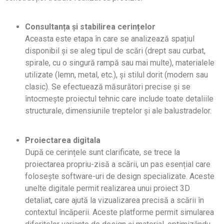
Consultanța și stabilirea cerin
ț
elor
Aceasta este etapa în care se analizează spațiul
disponibil și se aleg tipul de scări (drept sau curbat,
spirale, cu o singură rampă sau mai multe), materialele
utilizate (lemn, metal, etc.), și stilul dorit (modern sau
clasic). Se efectuează măsurători precise și se
întocmește proiectul tehnic care include toate detaliile
structurale, dimensiunile treptelor și ale balustradelor.
Proiectarea digitala
După ce cerințele sunt clarificate, se trece la
proiectarea propriu-zisă a scării, un pas esențial care
folosește software-uri de design specializate. Aceste
unelte digitale permit realizarea unui proiect 3D
detaliat, care ajută la vizualizarea precisă a scării în
contextul încăperii. Aceste platforme permit simularea