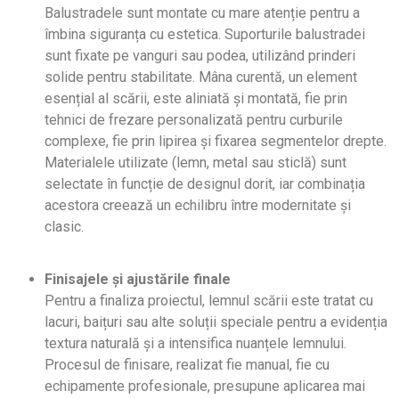
Balustradele sunt montate cu mare atenție pentru a
îmbina siguranța cu estetica. Suporturile balustradei
sunt fixate pe vanguri sau podea, utilizând prinderi
solide pentru stabilitate. Mâna curentă, un element
esențial al scării, este aliniată și montată, fie prin
tehnici de frezare personalizată pentru curburile
complexe, fie prin lipirea și fixarea segmentelor drepte.
Materialele utilizate (lemn, metal sau sticlă) sunt
selectate în funcție de designul dorit, iar combinația
acestora creează un echilibru între modernitate și
clasic.
Finisajele și ajustările finale
Pentru a finaliza proiectul, lemnul scării este tratat cu
lacuri, baițuri sau alte soluții speciale pentru a evidenția
textura naturală și a intensifica nuanțele lemnului.
Procesul de finisare, realizat fie manual, fie cu
echipamente profesionale, presupune aplicarea mai