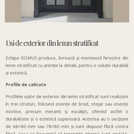
Usi de exterior din lemn stratificat
Echipa
DOMUS produce,
livrează
și
montează
ferestre din
lemn stratificat cu atenție
la
detalii, pentru o soluție durabilă
și estetică.
Profile de calitate
Profilele ușilor de exterior din lemn stratificat sunt realizate
în trei straturi, folosind esențe de brad, stejar sau esențe
exotice, precum meranti și eucalipt, oferind astfel o
durabilitate și o estetică superioară. Acestea au o secțiune
de 68×80 mm sau 78×80 mm și sunt dispuse fibră contra
fibră, ceea ce înseamnă că tensiunile interne sunt anulate,