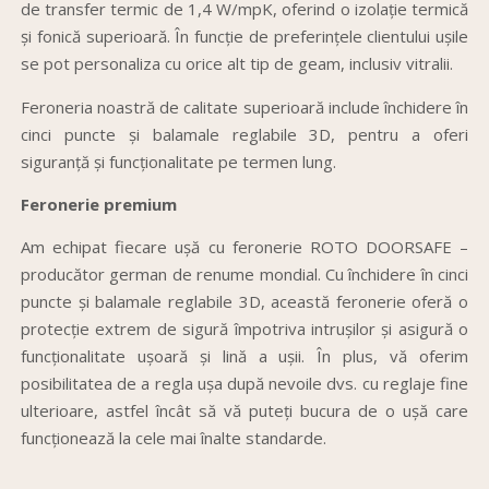
de transfer termic de 1,4 W/mpK, oferind o izolație termică
și fonică superioară. În funcție de preferințele clientului ușile
se pot personaliza cu orice alt tip de geam, inclusiv vitralii.
Feroneria noastră de calitate superioară include închidere în
cinci puncte și balamale reglabile 3D, pentru a oferi
siguranță și funcționalitate pe termen lung.
Feronerie premium
Am echipat fiecare ușă cu feronerie ROTO DOORSAFE –
producător german de renume mondial. Cu închidere în cinci
puncte și balamale reglabile 3D, această feronerie oferă o
protecție extrem de sigură împotriva intrușilor și asigură o
funcționalitate ușoară și lină a ușii. În plus, vă oferim
posibilitatea de a regla ușa după nevoile dvs. cu reglaje fine
ulterioare, astfel încât să vă puteți bucura de o ușă care
funcționează la cele mai înalte standarde.