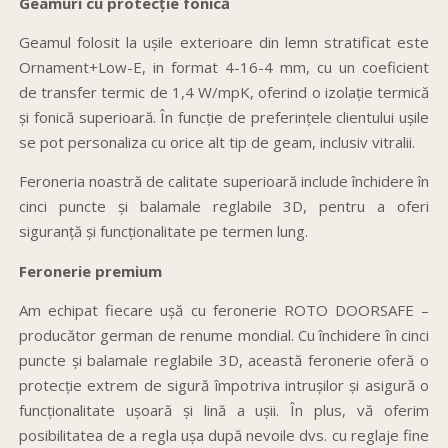
Geamuri cu protecție fonică
Geamul folosit la ușile exterioare din lemn stratificat este
Ornament+Low-E, in format 4-16-4 mm, cu un coeficient
de transfer termic de 1,4 W/mpK, oferind o izolație termică
și fonică superioară. În funcție de preferințele clientului ușile
se pot personaliza cu orice alt tip de geam, inclusiv vitralii.
Feroneria noastră de calitate superioară include închidere în
cinci puncte și balamale reglabile 3D, pentru a oferi
siguranță și funcționalitate pe termen lung.
Feronerie premium
Am echipat fiecare ușă cu feronerie ROTO DOORSAFE –
producător german de renume mondial. Cu închidere în cinci
puncte și balamale reglabile 3D, această feronerie oferă o
protecție extrem de sigură împotriva intrușilor și asigură o
funcționalitate ușoară și lină a ușii. În plus, vă oferim
posibilitatea de a regla ușa după nevoile dvs. cu reglaje fine