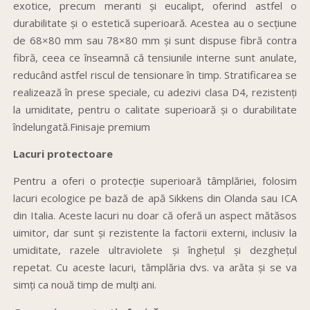
exotice, precum meranti și eucalipt, oferind astfel o
durabilitate și o estetică superioară. Acestea au o secțiune
de 68×80 mm sau 78×80 mm și sunt dispuse fibră contra
fibră, ceea ce înseamnă că tensiunile interne sunt anulate,
reducând astfel riscul de tensionare în timp. Stratificarea se
realizează în prese speciale, cu adezivi clasa D4, rezistenți
la umiditate, pentru o calitate superioară și o durabilitate
îndelungată.Finisaje premium
Lacuri protectoare
Pentru a oferi o protecție superioară tâmplăriei, folosim
lacuri ecologice pe bază de apă Sikkens din Olanda sau ICA
din Italia. Aceste lacuri nu doar că oferă un aspect mătăsos
uimitor, dar sunt și rezistente la factorii externi, inclusiv la
umiditate, razele ultraviolete și înghețul și dezghețul
repetat. Cu aceste lacuri, tâmplăria dvs. va arăta și se va
simți ca nouă timp de mulți ani.