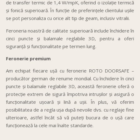
de transfer termic de 1,4 W/mpK, oferind o izolație termică
și fonică superioară. În funcție de preferințele clientului ușile
se pot personaliza cu orice alt tip de geam, inclusiv vitralii.
Feroneria noastră de calitate superioară include închidere în
cinci puncte și balamale reglabile 3D, pentru a oferi
siguranță și funcționalitate pe termen lung.
Feronerie premium
Am echipat fiecare ușă cu feronerie ROTO DOORSAFE –
producător german de renume mondial. Cu închidere în cinci
puncte și balamale reglabile 3D, această feronerie oferă o
protecție extrem de sigură împotriva intrușilor și asigură o
funcționalitate ușoară și lină a ușii. În plus, vă oferim
posibilitatea de a regla ușa după nevoile dvs. cu reglaje fine
ulterioare, astfel încât să vă puteți bucura de o ușă care
funcționează la cele mai înalte standarde.