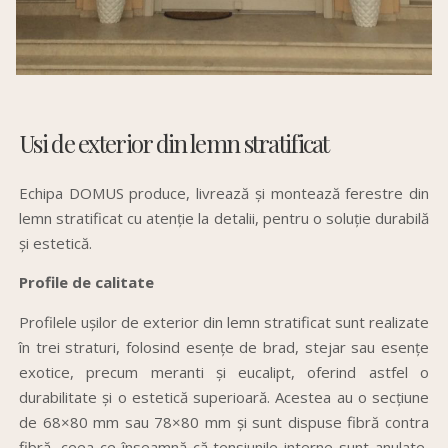
Usi de exterior din lemn stratificat
Echipa
DOMUS produce,
livrează
și
montează
ferestre din
lemn stratificat cu atenție
la
detalii, pentru o soluție durabilă
și estetică.
Profile de calitate
Profilele ușilor de exterior din lemn stratificat sunt realizate
în trei straturi, folosind esențe de brad, stejar sau esențe
exotice, precum meranti și eucalipt, oferind astfel o
durabilitate și o estetică superioară. Acestea au o secțiune
de 68×80 mm sau 78×80 mm și sunt dispuse fibră contra
fibră, ceea ce înseamnă că tensiunile interne sunt anulate,