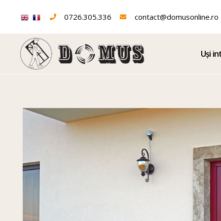
0726.305.336
contact@domusonline.ro
Uși in