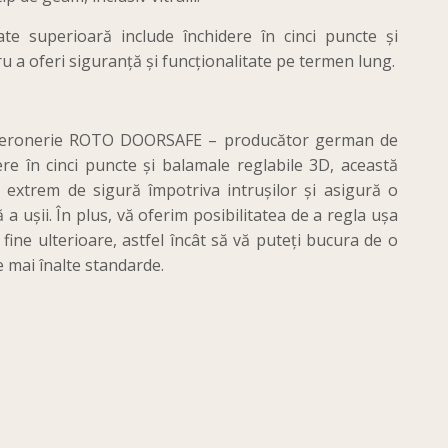
ate superioară include închidere în cinci puncte și
u a oferi siguranță și funcționalitate pe termen lung.
u feronerie ROTO DOORSAFE – producător german de
e în cinci puncte și balamale reglabile 3D, această
 extrem de sigură împotriva intrușilor și asigură o
ă a ușii. În plus, vă oferim posibilitatea de a regla ușa
 fine ulterioare, astfel încât să vă puteți bucura de o
e mai înalte standarde.