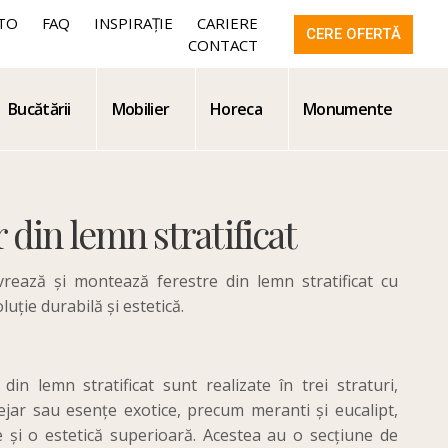
TO
FAQ
INSPIRAȚIE
CARIERE
CERE OFERTĂ
CONTACT
Bucătării
Mobilier
Horeca
Monumente
r din lemn stratificat
ivrează
și
montează
ferestre din lemn stratificat cu
luție durabilă și estetică.
 din lemn stratificat sunt realizate în trei straturi,
ejar sau esențe exotice, precum meranti și eucalipt,
te și o estetică superioară. Acestea au o secțiune de