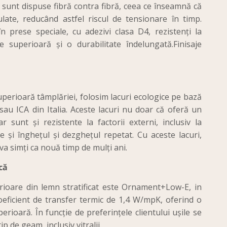
unt dispuse fibră contra fibră, ceea ce înseamnă că
late, reducând astfel riscul de tensionare în timp.
în prese speciale, cu adezivi clasa D4, rezistenți la
e superioară și o durabilitate îndelungată.Finisaje
uperioară tâmplăriei, folosim lacuri ecologice pe bază
au ICA din Italia. Aceste lacuri nu doar că oferă un
 sunt și rezistente la factorii externi, inclusiv la
te și înghețul și dezghețul repetat. Cu aceste lacuri,
 va simți ca nouă timp de mulți ani.
că
erioare din lemn stratificat este Ornament+Low-E, in
eficient de transfer termic de 1,4 W/mpK, oferind o
perioară. În funcție de preferințele clientului ușile se
ip de geam, inclusiv vitralii.