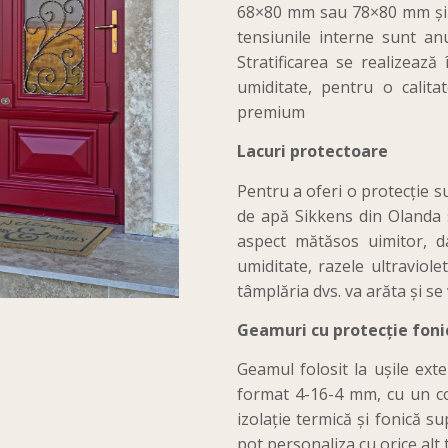
68×80 mm sau 78×80 mm și s
tensiunile interne sunt anu
Stratificarea se realizează 
umiditate, pentru o calitat
premium
Lacuri protectoare
Pentru a oferi o protecție s
de apă Sikkens din Olanda s
aspect mătăsos uimitor, dar
umiditate, razele ultraviole
tâmplăria dvs. va arăta și se
Geamuri cu protecție foni
Geamul folosit la ușile ext
format 4-16-4 mm, cu un co
izolație termică și fonică su
pot personaliza cu orice alt t