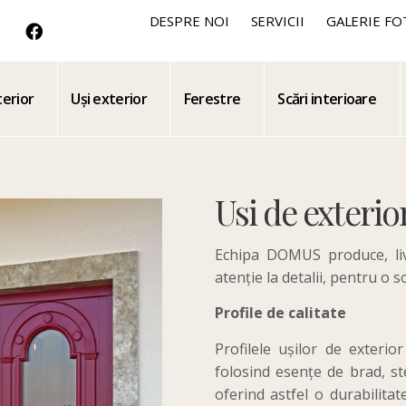
DESPRE NOI
SERVICII
GALERIE FO
terior
Uși exterior
Ferestre
Scări interioare
Usi de exterio
Echipa
DOMUS produce,
l
atenție
la
detalii, pentru o so
Profile de calitate
Profilele ușilor de exterior
folosind esențe de brad, st
oferind astfel o durabilita