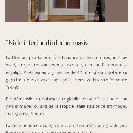
Usi de interior din lemn masiv
La Domus, producem uși interioare din lemn masiv, inclusiv
brad, stejar, tei sau esențe exotice, cum ar fi meranti și
eucalipt. Acestea au o grosime de 42 mm și sunt dotate cu
garnituri de etanșare, captușeli și pervaze laterale îmbinate
în dinti.
Echipăm ușile cu balamale reglabile, broască cu cheie sau
yală și maner cu sild de la Hoppe Italia sau orice alt model,
la alegerea clientului.
Lacurile noastre ecologice oferă o finisare mată și ușile pot
fi personalizate cu geam ornament sau vitralii.