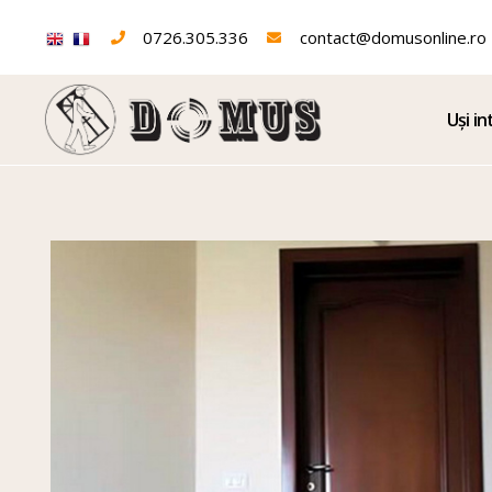
0726.305.336
contact@domusonline.ro
Uși in