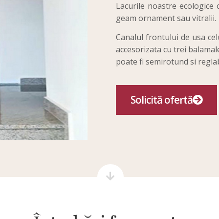
Lacurile noastre ecologice o
geam ornament sau vitralii.
Canalul frontului de usa celu
accesorizata cu trei balamale
poate fi semirotund si regla
Solicită ofertă