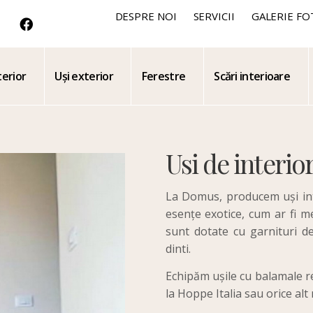
DESPRE NOI
SERVICII
GALERIE FO
terior
Uși exterior
Ferestre
Scări interioare
Usi de interio
La Domus, producem uși inte
esențe exotice, cum ar fi m
sunt dotate cu garnituri de
dinti.
Echipăm ușile cu balamale re
la Hoppe Italia sau orice alt 