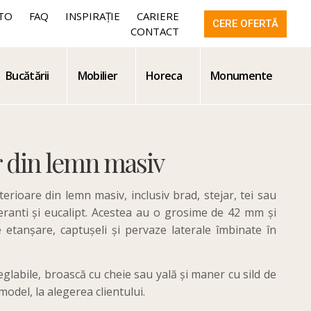
TO
FAQ
INSPIRAȚIE
CARIERE
CERE OFERTĂ
CONTACT
Bucătării
Mobilier
Horeca
Monumente
r din lemn masiv
rioare din lemn masiv, inclusiv brad, stejar, tei sau
eranti și eucalipt. Acestea au o grosime de 42 mm și
 etanșare, captușeli și pervaze laterale îmbinate în
glabile, broască cu cheie sau yală și maner cu sild de
model, la alegerea clientului.