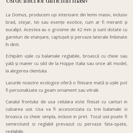
La Domus, producem uși interioare din lemn masiv, inclusiv
brad, stejar, tei sau esențe exotice, cum ar fi meranti și
eucalipt. Acestea au o grosime de 42 mm și sunt dotate cu
garnituri de etanșare, captușeli și pervaze laterale îmbinate
în dinti.
Echipăm ușile cu balamale reglabile, broască cu cheie sau
yală și maner cu sild de la Hoppe Italia sau orice alt model,
la alegerea clientului.
Lacurile noastre ecologice oferă o finisare mată și ușile pot
fi personalizate cu geam ornament sau vitralii.
Canalul frontului de usa celulara este finisat cu canturi in
culoarea usii. Usa va fi accesorizata cu trei balamale si
broasca cu cheie simpla, incluse in pret. Tocul usii poate fi
semirotund si reglabil prevazut cu pervaze fata-spate,
reglabile.