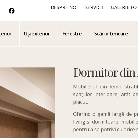
DESPRE NOI
SERVICII
GALERIE FO
terior
Uși exterior
Ferestre
Scări interioare
Dormitor din
Mobilierul din lemn strat
spațiilor interioare, atât p
placut.
Oferind o gamă largă de pr
living și dormitoare, mobili
pentru a se potrivi cu orice s