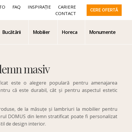
TO
FAQ
INSPIRAȚIE
CARIERE
CERE OFERTĂ
CONTACT
Bucătării
Mobilier
Horeca
Monumente
 lemn masiv
ificat este o alegere populară pentru amenajarea
entru că este durabil, cât și pentru aspectul estetic
oduse, de la măsuțe și lambriuri la mobilier pentru
erul DOMUS din lemn stratificat poate fi personalizat
til de design interior.