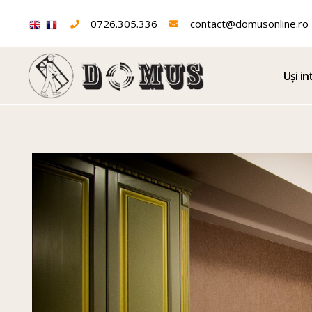
0726.305.336
contact@domusonline.ro
Uși in