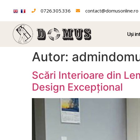
0726.305.336
contact@domusonline.ro
Uși in
Autor:
admindom
Scări Interioare din L
Design Excepțional