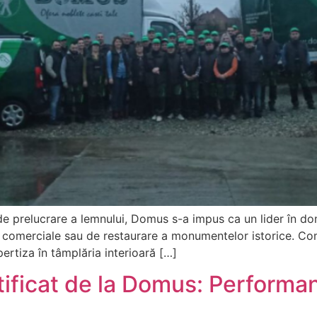
e prelucrare a lemnului, Domus s-a impus ca un lider în dom
te comerciale sau de restaurare a monumentelor istorice. Co
pertiza în tâmplăria interioară […]
ificat de la Domus: Performanț