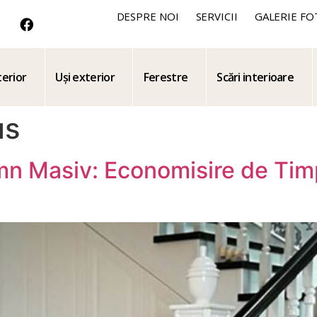
DESPRE NOI
SERVICII
GALERIE FO
terior
Uși exterior
Ferestre
Scări interioare
us
emn Masiv: Economisire de Timp