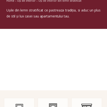
Home
–
Uși de interior
–
Uși de interior din lemn stratificat
Ușile din lemn stratificat ce pastreaza tradiția, si aduc un plus
de stil și lux casei sau apartamentului tau.