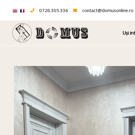
0726.305.336
contact@domusonline.ro
Uși in