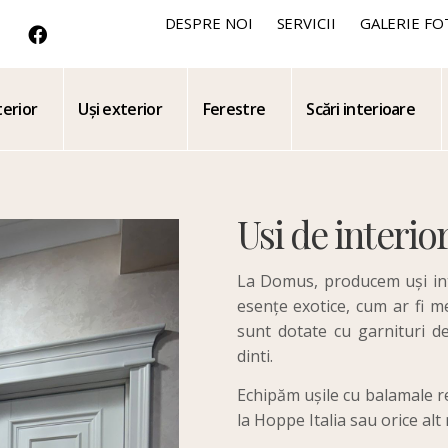
DESPRE NOI
SERVICII
GALERIE FO
terior
Uși exterior
Ferestre
Scări interioare
Usi de interio
La Domus, producem uși inte
esențe exotice, cum ar fi m
sunt dotate cu garnituri de
dinti.
Echipăm ușile cu balamale re
la Hoppe Italia sau orice alt 