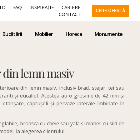
TO
FAQ
INSPIRAȚIE
CARIERE
CERE OFERTĂ
CONTACT
Bucătării
Mobilier
Horeca
Monumente
r din lemn masiv
rioare din lemn masiv, inclusiv brad, stejar, tei sau
eranti și eucalipt. Acestea au o grosime de 42 mm și
 etanșare, captușeli și pervaze laterale îmbinate în
glabile, broască cu cheie sau yală și maner cu sild de
model, la alegerea clientului.