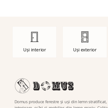
Uși interior
Uși exterior
Domus produce ferestre și uși din lemn stratificat, 
interioare, scări și mobilier din lemn masiv. Calita