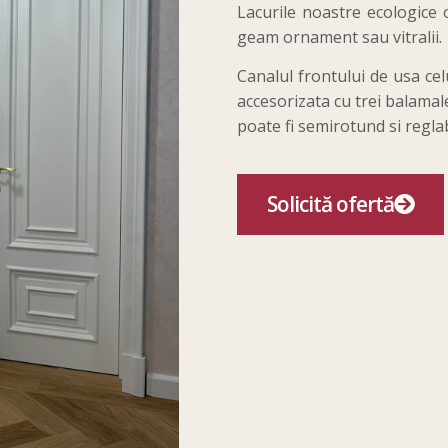
Lacurile noastre ecologice o
geam ornament sau vitralii.
Canalul frontului de usa celu
accesorizata cu trei balamale
poate fi semirotund si regla
Solicită ofertă