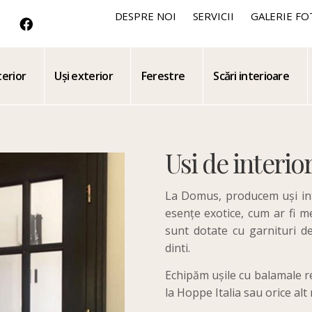
DESPRE NOI
SERVICII
GALERIE FO
terior
Uși exterior
Ferestre
Scări interioare
Usi de interio
La Domus, producem uși inte
esențe exotice, cum ar fi m
sunt dotate cu garnituri de
dinti.
Echipăm ușile cu balamale re
la Hoppe Italia sau orice alt 