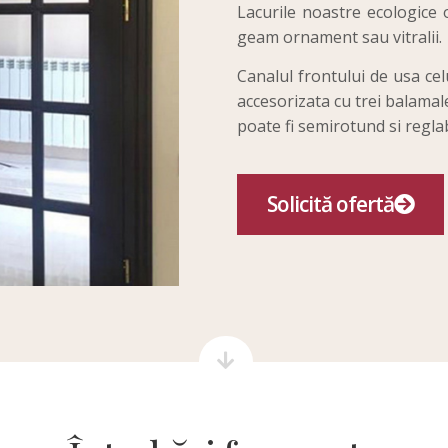
Lacurile noastre ecologice o
geam ornament sau vitralii.
Canalul frontului de usa celu
accesorizata cu trei balamale
poate fi semirotund si regla
Solicită ofertă