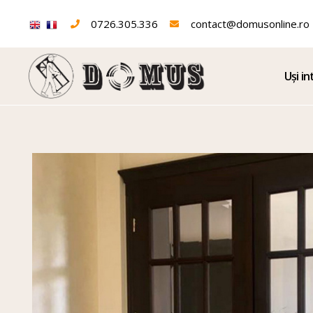
0726.305.336
contact@domusonline.ro
Uși in