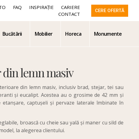
TO
FAQ
INSPIRAȚIE
CARIERE
CERE OFERTĂ
CONTACT
Bucătării
Mobilier
Horeca
Monumente
r din lemn masiv
rioare din lemn masiv, inclusiv brad, stejar, tei sau
eranti și eucalipt. Acestea au o grosime de 42 mm și
 etanșare, captușeli și pervaze laterale îmbinate în
glabile, broască cu cheie sau yală și maner cu sild de
model, la alegerea clientului.