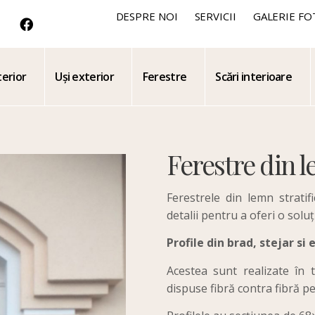
DESPRE NOI
SERVICII
GALERIE FO
terior
Uși exterior
Ferestre
Scări interioare
Ferestre din l
Ferestrele din lemn strati
detalii pentru a oferi o soluț
Profile din brad, stejar si
Acestea sunt realizate în t
dispuse fibră contra fibră pe