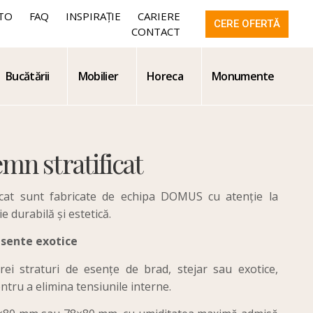
TO
FAQ
INSPIRAȚIE
CARIERE
CERE OFERTĂ
CONTACT
Bucătării
Mobilier
Horeca
Monumente
emn stratificat
ficat sunt fabricate de echipa DOMUS cu atenție la
ie durabilă și estetică.
 esente exotice
rei straturi de esențe de brad, stejar sau exotice,
ntru a elimina tensiunile interne.