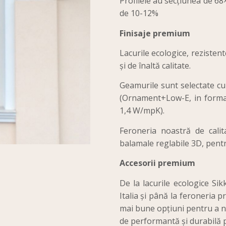
Profilele au secțiunea de 
de 10-12%
Finisaje premium
Lacurile ecologice, rezistent
și de înaltă calitate.
Geamurile sunt selectate cu 
(Ornament+Low-E, in format
1,4 W/mpK).
Feroneria noastră de calit
balamale reglabile 3D, pentr
Accesorii premium
De la lacurile ecologice Sik
Italia și până la feroneria
mai bune opțiuni pentru a ne
de performantă și durabilă