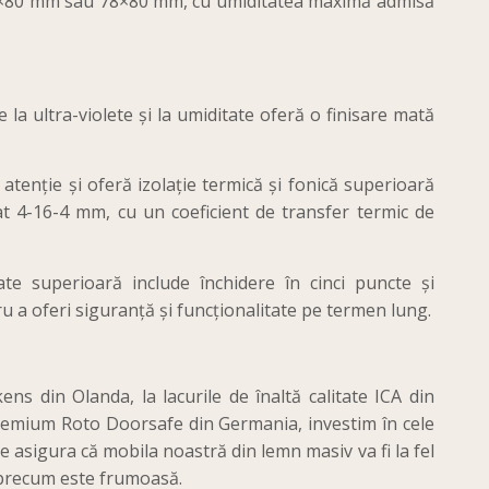
68×80 mm sau 78×80 mm, cu umiditatea maximă admisă
e la ultra-violete și la umiditate oferă o finisare mată
atenție și oferă izolație termică și fonică superioară
 4-16-4 mm, cu un coeficient de transfer termic de
ate superioară include închidere în cinci puncte și
u a oferi siguranță și funcționalitate pe termen lung.
kens din Olanda, la lacurile de înaltă calitate ICA din
 premium Roto Doorsafe din Germania, investim în cele
 asigura că mobila noastră din lemn masiv va fi la fel
 precum este frumoasă.