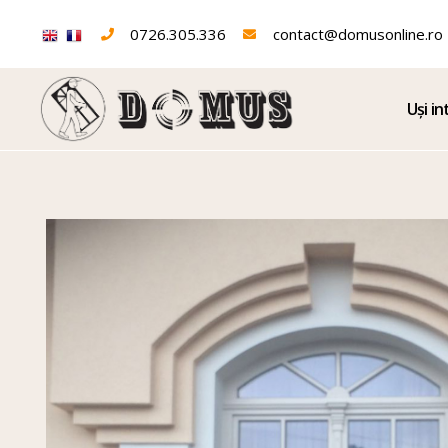
0726.305.336
contact@domusonline.ro
Uși in