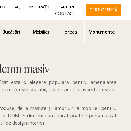
TO
FAQ
INSPIRAȚIE
CARIERE
CERE OFERTĂ
CONTACT
Bucătării
Mobilier
Horeca
Monumente
 lemn masiv
ificat este o alegere populară pentru amenajarea
entru că este durabil, cât și pentru aspectul estetic
oduse, de la măsuțe și lambriuri la mobilier pentru
erul DOMUS din lemn stratificat poate fi personalizat
til de design interior.