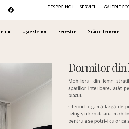
DESPRE NOI
SERVICII
GALERIE FO
terior
Uși exterior
Ferestre
Scări interioare
Dormitor din
Mobilierul din lemn strat
spațiilor interioare, atât p
placut.
Oferind o gamă largă de pr
living și dormitoare, mobili
pentru a se potrivi cu orice s