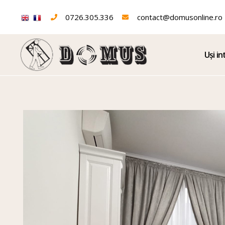
0726.305.336
contact@domusonline.ro
Uși in