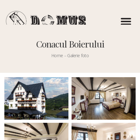
Conacul Boierului
Conacul Boierului
Home
–
Galerie foto