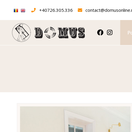
+40726.305.336
contact@domusonline.
Po
Portes intérieures