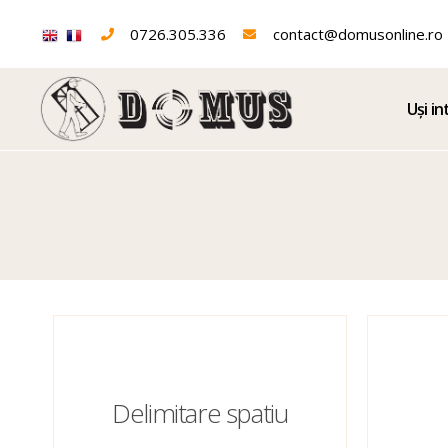
0726.305.336
contact@domusonline.ro
Uși in
Produse
Delimitare spatiu